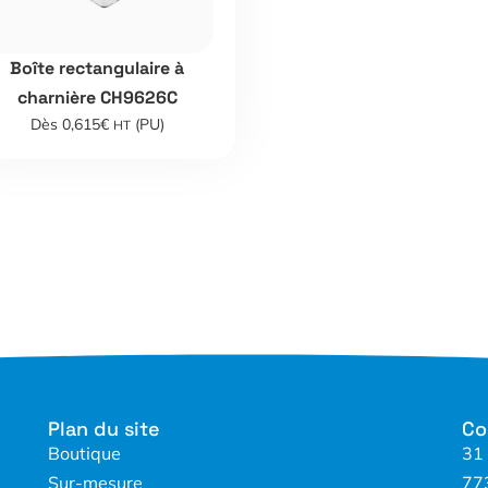
Boîte rectangulaire à
charnière CH9626C
Dès 0,615€
(PU)
HT
Plan du site
Co
Boutique
31
Sur-mesure
77