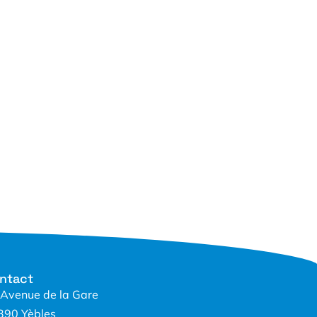
ntact
 Avenue de la Gare
390 Yèbles