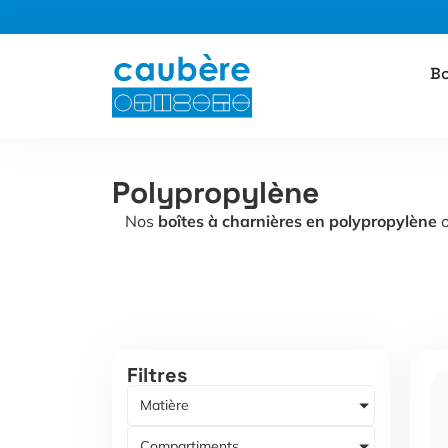
Panneau de gestion des cookies
Aller
Bo
au
contenu
Polypropylène
Nos
boîtes à charnières en polypropylène
o
Filtres
Matière
Compartiments