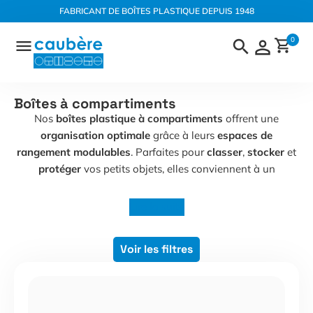
Panneau de gestion des cookies
FABRICANT DE BOÎTES PLASTIQUE DEPUIS 1948
Aller
0
au
contenu
Boîtes à compartiments
Nos
boîtes plastique à compartiments
offrent une
organisation optimale
grâce à leurs
espaces de
rangement modulables
. Parfaites pour
classer
,
stocker
et
protéger
vos petits objets, elles conviennent à un
Lire la suite
Voir les filtres