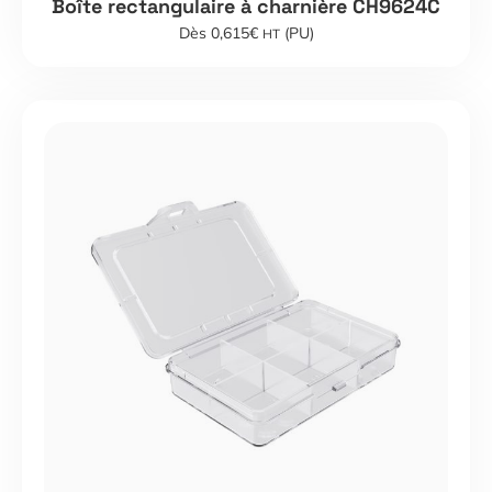
Boîte rectangulaire à charnière CH9624C
Dès 0,615€
(PU)
HT