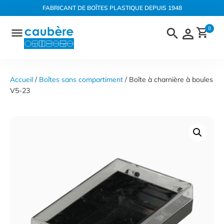
Panneau de gestion des cookies
FABRICANT DE BOÎTES PLASTIQUE DEPUIS 1948
Aller
0
au
contenu
Accueil
 / 
Boîtes sans compartiment
 / Boîte à charnière à boules 
V5-23