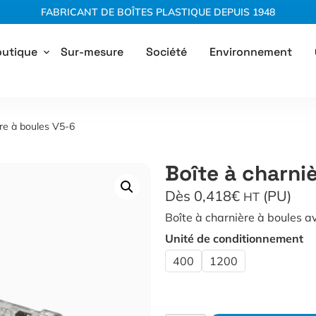
FABRICANT DE BOÎTES PLASTIQUE DEPUIS 1948
utique
Sur-mesure
Société
Environnement
ère à boules V5-6
Boîte à charni
Dès 0,418€
(PU)
HT
Boîte à charnière à boules av
Unité de conditionnement
400
1200