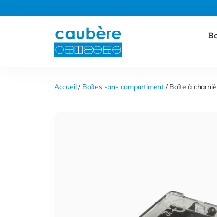
Panneau de gestion des cookies
Aller
Bo
au
contenu
Accueil
 / 
Boîtes sans compartiment
 / Boîte à charni