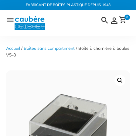
Panneau de gestion des cookies
FABRICANT DE BOÎTES PLASTIQUE DEPUIS 1948
Aller
0
au
contenu
Accueil
 / 
Boîtes sans compartiment
 / Boîte à charnière à boules 
V5-8