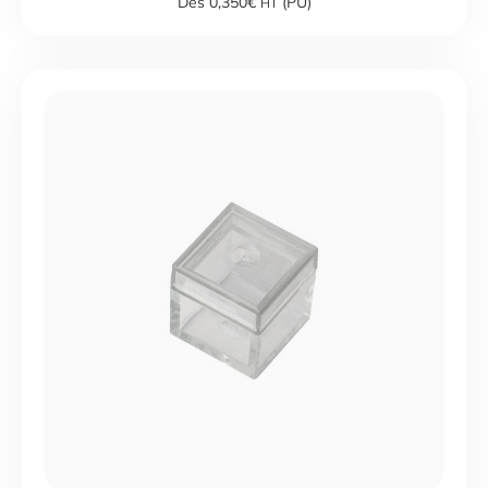
Dès 0,350€
(PU)
HT