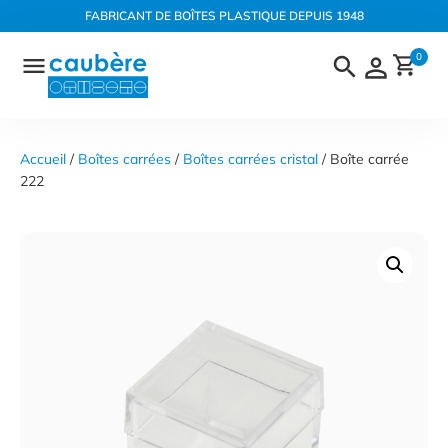
Panneau de gestion des cookies
FABRICANT DE BOÎTES PLASTIQUE DEPUIS 1948
Aller
0
au
contenu
Accueil
 / 
Boîtes carrées
 / 
Boîtes carrées cristal
 / Boîte carrée 
222