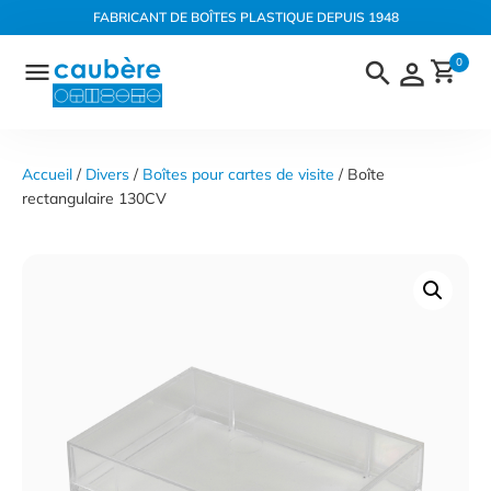
Panneau de gestion des cookies
FABRICANT DE BOÎTES PLASTIQUE DEPUIS 1948
Aller
0
au
contenu
Accueil
 / 
Divers
 / 
Boîtes pour cartes de visite
 / Boîte 
rectangulaire 130CV