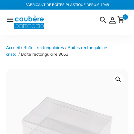
Panneau de gestion des cookies
FABRICANT DE BOÎTES PLASTIQUE DEPUIS 1948
Aller
0
au
contenu
Accueil
 / 
Boîtes rectangulaires
 / 
Boîtes rectangulaires 
cristal
 / Boîte rectangulaire 9063