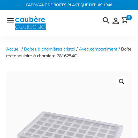
Panneau de gestion des cookies
FABRICANT DE BOÎTES PLASTIQUE DEPUIS 1948
Aller
0
au
contenu
Accueil
 / 
Boîtes à charnières cristal
 / 
Avec compartiment
 / Boîte 
rectangulaire à charnière 2816254C