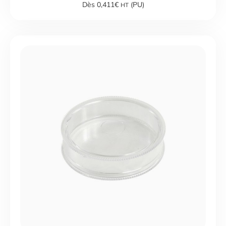
Dès 0,411€
(PU)
HT