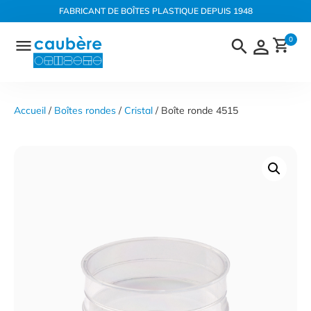
Panneau de gestion des cookies
FABRICANT DE BOÎTES PLASTIQUE DEPUIS 1948
Aller
0
au
contenu
Accueil
 / 
Boîtes rondes
 / 
Cristal
 / Boîte ronde 4515