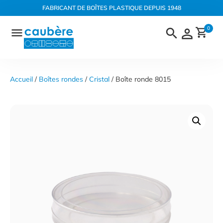
Panneau de gestion des cookies
FABRICANT DE BOÎTES PLASTIQUE DEPUIS 1948
Aller
0
au
contenu
Accueil
 / 
Boîtes rondes
 / 
Cristal
 / Boîte ronde 8015