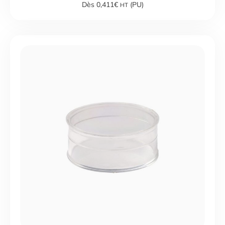
Dès 0,411€
(PU)
HT