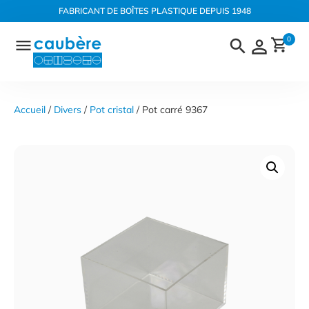
Panneau de gestion des cookies
FABRICANT DE BOÎTES PLASTIQUE DEPUIS 1948
Aller
0
au
contenu
Accueil
 / 
Divers
 / 
Pot cristal
 / Pot carré 9367