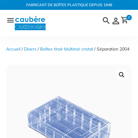
Panneau de gestion des cookies
FABRICANT DE BOÎTES PLASTIQUE DEPUIS 1948
Aller
0
au
contenu
Accueil
 / 
Divers
 / 
Boîtes tiroir Multiroir cristal
 / Séparation 2004