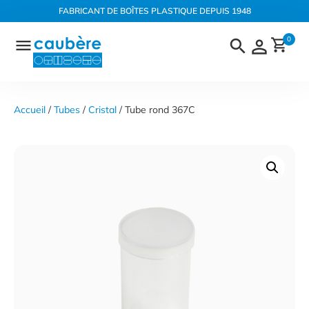
Panneau de gestion des cookies
FABRICANT DE BOÎTES PLASTIQUE DEPUIS 1948
Aller
0
au
contenu
Accueil
 / 
Tubes
 / 
Cristal
 / Tube rond 367C