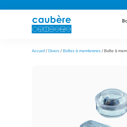
Panneau de gestion des cookies
Aller
Bo
au
contenu
Accueil
 / 
Divers
 / 
Boîtes à membranes
 / Boîte à m