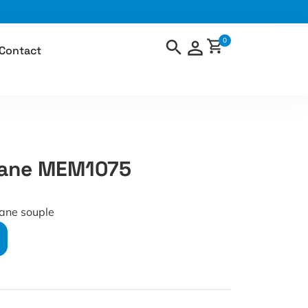
0
Contact
rane MEM1075
ane souple